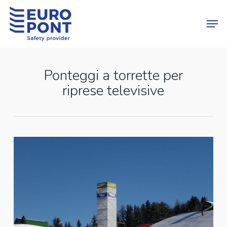
Skip
Menu
Men
to
main
content
Ponteggi a torrette per
riprese televisive