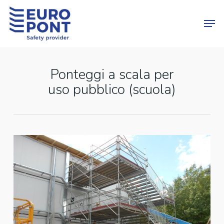
Skip
Menu
Men
to
main
content
Ponteggi a scala per
uso pubblico (scuola)