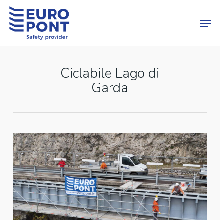
Skip
Menu
Men
to
main
content
Ciclabile Lago di
Garda