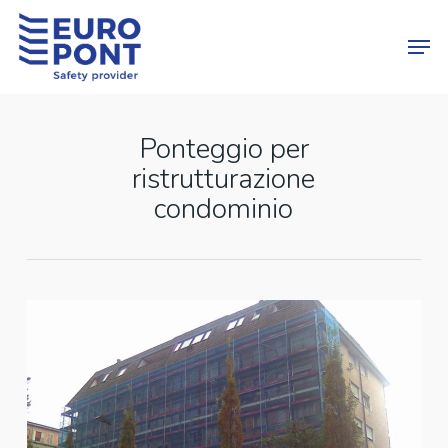
Skip
Menu
Men
to
main
content
Ponteggio per
ristrutturazione
condominio