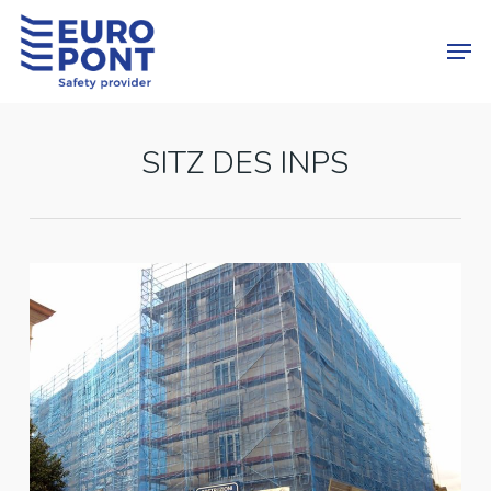
Skip
Menu
Men
to
main
content
SITZ DES INPS