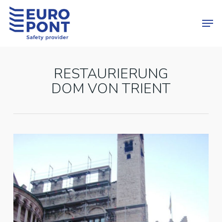
Skip
Menu
Men
to
main
content
RESTAURIERUNG
DOM VON TRIENT