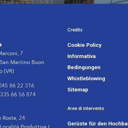
Credits
Cookie Policy
a
Marconi, 7
Informativa
San Martino Buon
Bedingungen
o (VR)
Whistleblowing
045 86 22 316
Sitemap
335 66 56 874
Aree di intervento
e Roste, 24
Gerüste für den Hochba
ocalità Produttiva I