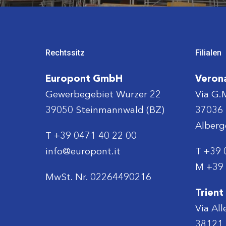
Rechtssitz
Filialen
Europont GmbH
Veron
Gewerbegebiet Wurzer 22
Via G.
39050 Steinmannwald (BZ)
37036 
Alberg
T
+39 0471 40 22 00
info@europont.it
T
+39 
M
+39 
MwSt. Nr. 02264490216
Trient
Via All
38121 L