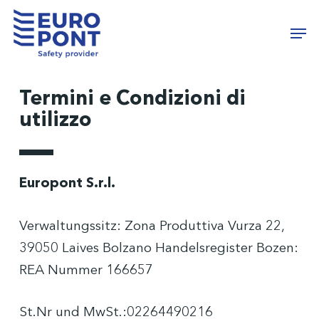
Skip
Menu
Men
to
main
content
Termini e Condizioni di
utilizzo
Europont S.r.l.
Verwaltungssitz: Zona Produttiva Vurza 22,
39050 Laives Bolzano Handelsregister Bozen:
REA Nummer 166657
St.Nr und MwSt.:02264490216